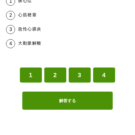
狭心症
心筋梗塞
急性心膜炎
大動脈解離
1
2
3
4
解答する