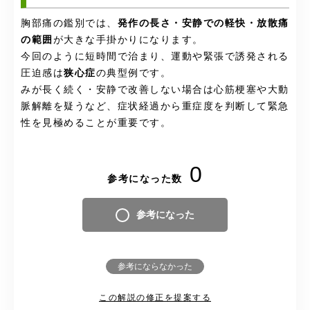
胸部痛の鑑別では、
発作の長さ・安静での軽快・放散痛
の範囲
が大きな手掛かりになります。
今回のように短時間で治まり、運動や緊張で誘発される
圧迫感は
狭心症
の典型例です。
みが長く続く・安静で改善しない場合は心筋梗塞や大動
脈解離を疑うなど、症状経過から重症度を判断して緊急
性を見極めることが重要です。
0
参考になった数
参考になった
参考にならなかった
この解説の修正を提案する