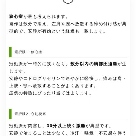
狭心症
が最も考えられます。
発作は数分で消え、左肩や腕へ放散する締め付け感が典
型的で、安静が有効という経過も一致します。
選択肢1. 狭心症
冠動脈が一時的に狭くなり、
数分以内の胸部圧迫痛
が生
じます。
安静やニトログリセリンで速やかに軽快し、痛みは肩・
上肢・顎へ放散することがよくあります。
症例の特徴にぴったり当てはまります。
選択肢2. 心筋梗塞
冠動脈が閉塞し、
30分以上続く激痛
が典型です。
安静で治まることは少なく、冷汗・嘔気・不安感を伴う