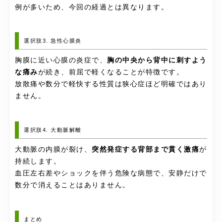
例が多いため、今回の経過とは異なります。
選択肢3. 急性心膜炎
胸膜に近い心膜の炎症で、
胸の中央から背中に刺すよう
な痛み
が続き、前屈で軽くなることが特徴です。
放散痛や数分で軽快する性質は狭心症ほど明確ではあり
ません。
選択肢4. 大動脈解離
大動脈の内膜が裂け、
突然発症する背部まで貫く激痛
が
持続します。
血圧左右差やショックを伴う危険な病態で、安静だけで
数分で消えることはありません。
まとめ