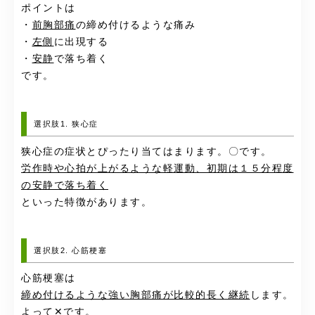
ポイントは
・
前胸部痛
の締め付けるような痛み
・
左側
に出現する
・
安静
で落ち着く
です。
選択肢1. 狭心症
狭心症の症状とぴったり当てはまります。〇です。
労作時や心拍が上がるような軽運動、初期は１５分程度
の安静で落ち着く
といった特徴があります。
選択肢2. 心筋梗塞
心筋梗塞は
締め付けるような強い胸部痛が比較的長く継続
します。
よって✕です。