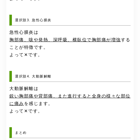
選択肢3. 急性心膜炎
急性心膜炎は
胸部痛、咳や発熱、深呼吸、横臥位で胸部痛が増強
する
ことが特徴です。
よって✕です。
選択肢4. 大動脈解離
大動脈解離は
鋭い胸部痛や背部痛、また進行すると全身の様々な部位
に痛み
を感じます。
よって✕です。
まとめ