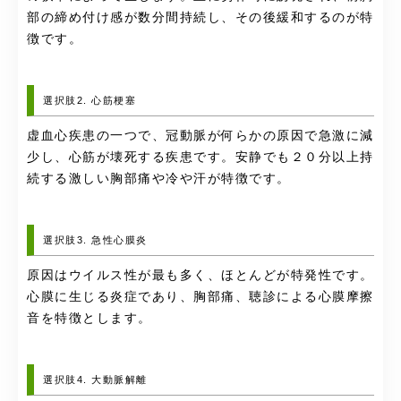
部の締め付け感が数分間持続し、その後緩和するのが特
徴です。
選択肢2. 心筋梗塞
虚血心疾患の一つで、冠動脈が何らかの原因で急激に減
少し、心筋が壊死する疾患です。安静でも２０分以上持
続する激しい胸部痛や冷や汗が特徴です。
選択肢3. 急性心膜炎
原因はウイルス性が最も多く、ほとんどが特発性です。
心膜に生じる炎症であり、胸部痛、聴診による心膜摩擦
音を特徴とします。
選択肢4. 大動脈解離