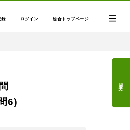
登録
ログイン
総合トップページ
問題文
問
問6)