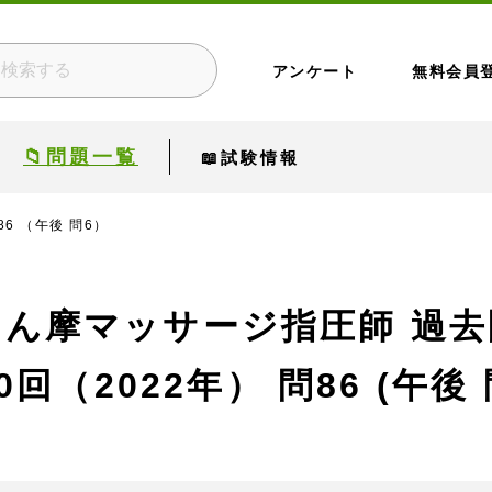
アンケート
無料会員
📁問題一覧
📖試験情報
86 （午後 問6）
あん摩マッサージ指圧師 過去
0回（2022年）
問86 (午後 