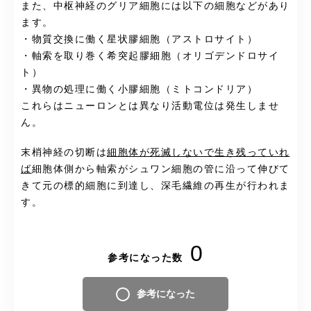
また、中枢神経のグリア細胞には以下の細胞などがあり
ます。
・物質交換に働く星状膠細胞（アストロサイト）
・軸索を取り巻く希突起膠細胞（オリゴデンドロサイ
ト）
・異物の処理に働く小膠細胞（ミトコンドリア）
これらはニューロンとは異なり活動電位は発生しませ
ん。
末梢神経の切断は
細胞体が死滅しないで生き残っていれ
ば
細胞体側から軸索がシュワン細胞の管に沿って伸びて
きて元の標的細胞に到達し、深毛繊維の再生が行われま
す。
0
参考になった数
参考になった