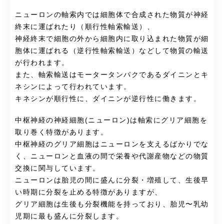
ニューロンの軸索内では細胞体で合成された物質が神経
終末に運ばれたり（順行性軸索輸送）、
神経終末で細胞の外から細胞内に取り込まれた物質が細
胞体に運ばれる（逆行性軸索輸送）などして物質の輸送
が行われます。
また、軸索輸送はモータータンパクであるダイニンとキ
ネシンによって行われています。
キネシンが順行性に、ダイニンが逆行性に働きます。
中枢神経の神経細胞(ニューロン)は軸索にグリア細胞を
取り巻く特徴があります。
中枢神経のグリア細胞はニューロンを支えるばかりでな
く、ニューロンと血液の間で栄養や代謝産物などの物質
交換に関与しています。
ニューロンは胎児の間に盛んに分裂・増殖して、生後早
い時期に分裂を止める特徴がありますが、
グリア細胞は生後も分裂機能を持っており、胎児〜乳幼
児期に最も盛んに分裂します。