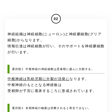
02
神経組織は神経細胞(ニューロン)と神経膠細胞(グリア
細胞)からなります。
情報伝達は神経細胞が行い、そのサポートを神経膠細胞
が行います。
選択肢1. 中枢神経の神経細胞は思春期に盛んに分裂する。
中枢神経は乳幼児期に分裂が活発に
なります。
中枢神経のもととなる神経板は
受精卵が子宮に着床するころに形成されています。
選択肢2. 末梢神経の軸索は切断されると再生できない。