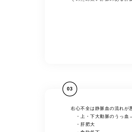
03
右心不全は静脈血の流れが
・上・下大動脈のうっ血
・肝肥大