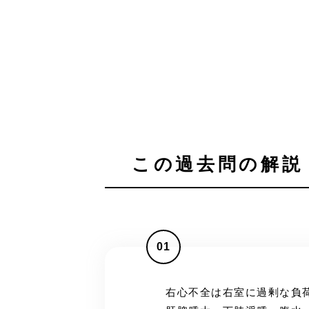
この過去問の解説 
01
右心不全は右室に過剰な負