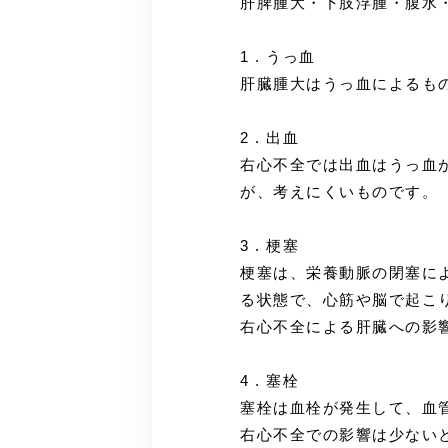
肝脾腫大・下肢浮腫・腹水
1 . うっ血
肝臓腫大はうっ血によるも
2 . 出血
右心不全では出血はうっ血
が、考えにくいものです。
3 . 梗塞
梗塞は、栄養動脈の閉塞に
る状態で、心筋や脳で起こ
右心不全による肝臓への影
4 . 塞栓
塞栓は血栓が発生して、血
右心不全での影響は少ない