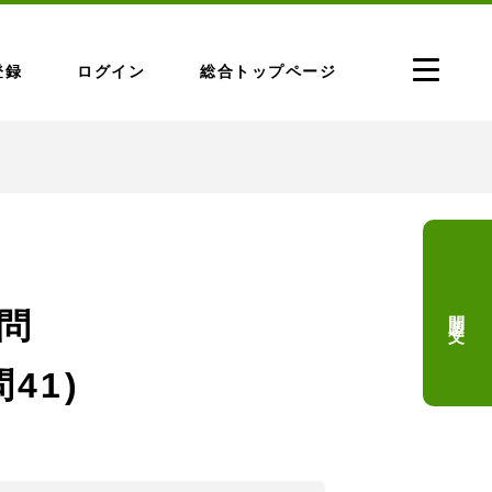
登録
ログイン
総合トップページ
問題文
問
問41)