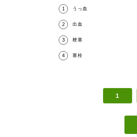
うっ血
出血
梗塞
塞栓
1