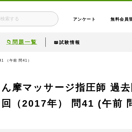
アンケート
無料会員
📁問題一覧
📖試験情報
41 （午前 問41）
あん摩マッサージ指圧師 過去
5回（2017年）
問41 (午前 